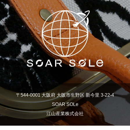
がま口バッグ
トートバッグ
リュック
〒544-0001 大阪府 大阪市生野区 新今里 3-22-4
SOAR SOLe
バッグ
トートバッグ
江山産業株式会社