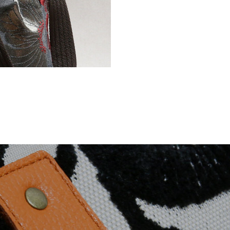
2wayバッグ
がま口バッグ