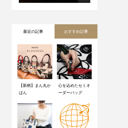
最近の記事
おすすめ記事
【新柄】まん丸か
新柄！PVCコーテ
心を込めたセミオ
人気のがま口、前
ばん
ィング2wayバッ
ーダーバッグ
代未聞の新柄
グ
数？！