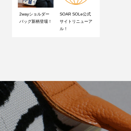
2wayショルダー
SOAR SOLe公式
バッグ新柄登場！
3月限定！オール
サイトリニューア
SOAR SOLeダン
レザーがま口バッ
ル！
トツ人気商品がま
グ
口バッグ（Marpl
e9218）