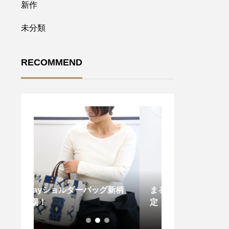
新作
未分類
RECOMMEND
グ新柄
まるフラワーベージュ再販決
オンラインショ
定！
ーアル！